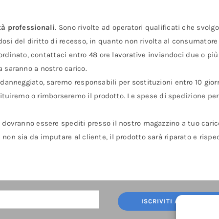
tà professionali
. Sono rivolte ad operatori qualificati che svolg
osi del diritto di recesso, in quanto non rivolta al consumatore
o ordinato, contattaci entro 48 ore lavorative inviandoci due o pi
a saranno a nostro carico.
è danneggiato, saremo responsabili per sostituzioni entro 10 giorn
ostituiremo o rimborseremo il prodotto. Le spese di spedizione per
ti dovranno essere spediti presso il nostro magazzino a tuo carico.
on sia da imputare al cliente, il prodotto sarà riparato e rispedi
ISCRIVITI ALLA NEWSL