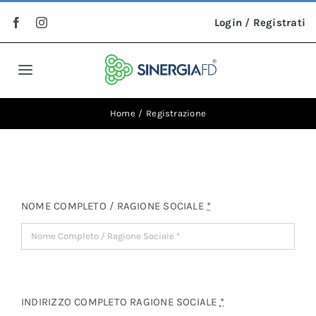
Salta
Login
/
Registrati
al
contenuto
Toggle
Navigation
Home
Home
Registrazione
Chi Siamo
I Nostri Brand
NOME COMPLETO / RAGIONE SOCIALE
*
Prodotti
Contatti
INDIRIZZO COMPLETO RAGIONE SOCIALE
*