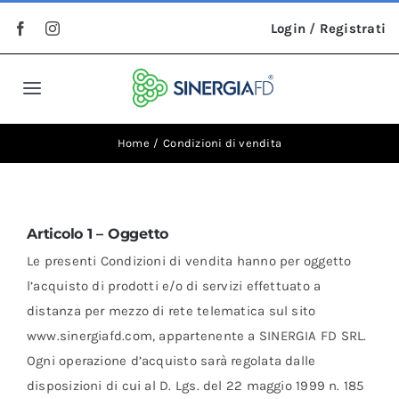
Salta
Login
/
Registrati
al
contenuto
Toggle
Navigation
Home
Home
Condizioni di vendita
Chi Siamo
Articolo 1 – Oggetto
I Nostri Brand
Le presenti Condizioni di vendita hanno per oggetto
l’acquisto di prodotti e/o di servizi effettuato a
distanza per mezzo di rete telematica sul sito
Prodotti
www.sinergiafd.com, appartenente a SINERGIA FD SRL.
Ogni operazione d’acquisto sarà regolata dalle
Contatti
disposizioni di cui al D. Lgs. del 22 maggio 1999 n. 185