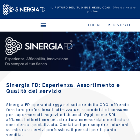
IL FUTURO DEL TUO BUSINESS, OGGI.
Diventa nostro
partner
LOGIN
REGISTRATI
Sinergia FD: Esperienza, Assortimento e
Qualità del servizio
Sinergia FD opera dal 1999 nel settore della GDO, offrendo
forniture professionali, attrezzature e prodotti di consumo
per supermercati, negozi e tabaccai. Oggi, come SRL,
affianca i clienti con una struttura commerciale dedicata e
consulenza specializzata. Contattaci per scoprire soluzioni
su misura e servizi professionali pensati per il punto
vendita.